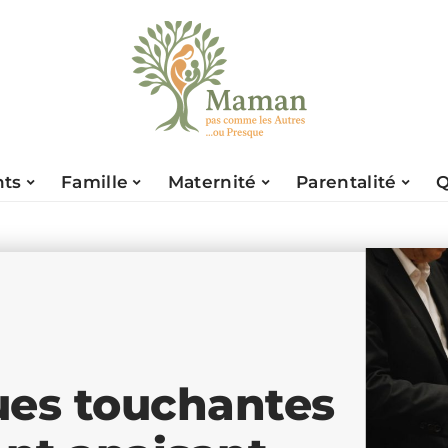
nts
Famille
Maternité
Parentalité
Q
ues touchantes