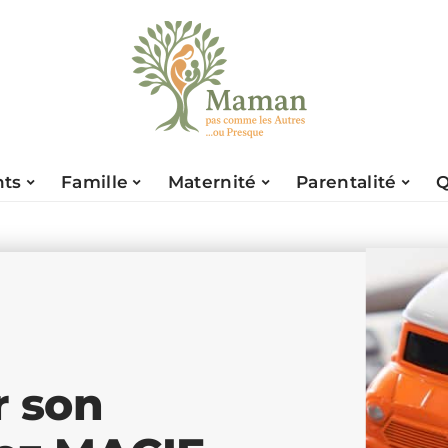
nts
Famille
Maternité
Parentalité
Q
er son