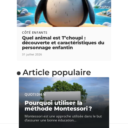
CÔTÉ ENFANTS
Quel animal est T’choupi :
découverte et caractéristiques du
personnage enfantin
31 juillet 2026
Article populaire
QUOTIDIEN
Pourquoi utiliser la
méthode Montessori ?
Montessori est une approche utilisée dans le but
d’assurer une bonne éducation
…