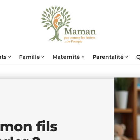
nts
Famille
Maternité
Parentalité
Q
 mon fils