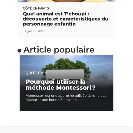
CÔTÉ ENFANTS
Quel animal est T’choupi :
découverte et caractéristiques du
personnage enfantin
31 juillet 2026
Article populaire
QUOTIDIEN
Pourquoi utiliser la
méthode Montessori ?
Montessori est une approche utilisée dans le but
d’assurer une bonne éducation
…