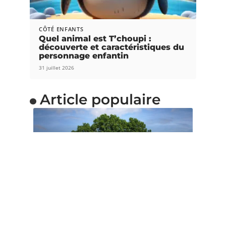
CÔTÉ ENFANTS
Quel animal est T’choupi :
découverte et caractéristiques du
personnage enfantin
31 juillet 2026
Article populaire
QUOTIDIEN
Pourquoi utiliser la
méthode Montessori ?
Montessori est une approche utilisée dans le but
d’assurer une bonne éducation
…