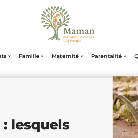
nts
Famille
Maternité
Parentalité
Q
: lesquels