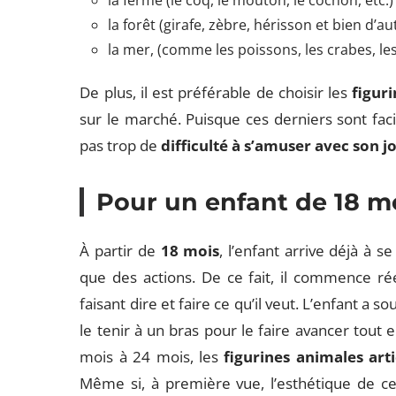
la ferme (le coq, le mouton, le cochon, etc.) 
la forêt (girafe, zèbre, hérisson et bien d’aut
la mer, (comme les poissons, les crabes, les 
De plus, il est préférable de choisir les
figur
sur le marché. Puisque ces derniers sont fac
pas trop de
difficulté à s’amuser
avec son j
Pour un enfant de 18 m
À partir de
18 mois
, l’enfant arrive déjà à
que des actions. De ce fait, il commence r
faisant dire et faire ce qu’il veut. L’enfant a 
le tenir à un bras pour le faire avancer tout
mois à 24 mois, les
figurines animales art
Même si, à première vue, l’esthétique de ces