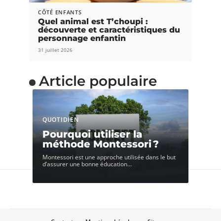
CÔTÉ ENFANTS
Quel animal est T’choupi :
découverte et caractéristiques du
personnage enfantin
31 juillet 2026
Article populaire
QUOTIDIEN
Pourquoi utiliser la
méthode Montessori ?
Montessori est une approche utilisée dans le but
d’assurer une bonne éducation
…