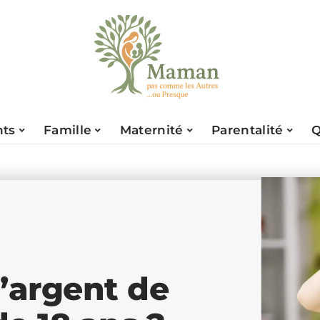
nts
Famille
Maternité
Parentalité
Q
’argent de